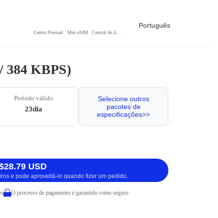
Português
Centro Pessoal
Meu eSIM
Central de Ajuda
 / 384 KBPS)
Período válido
Selecione outros
pacotes de
23dia
especificações>>
$28.79 USD
iros e pode aproveitá-lo quando fizer um pedido.
es
O processo de pagamento é garantido como seguro