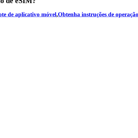
ão de eSIM?
te de aplicativo móvel
,
Obtenha instruções de operaçã