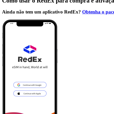
Como usar o RedEx para compra e ativaç
Ainda não tem um aplicativo RedEx?
Obtenha o paco