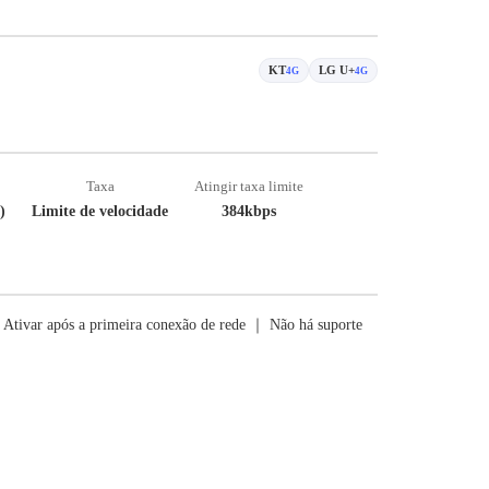
KT
LG U+
4G
4G
Taxa
Atingir taxa limite
)
Limite de velocidade
384kbps
Ativar após a primeira conexão de rede ｜ Não há suporte