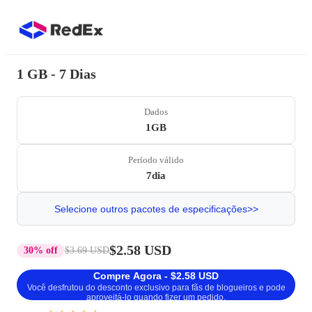
1 GB - 7 Dias
Dados
1GB
Período válido
7dia
Selecione outros pacotes de especificações>>
$2.58 USD
30% off
$3.69 USD
Compre Agora - $2.58 USD
Você desfrutou do desconto exclusivo para fãs de blogueiros e pode
aproveitá-lo quando fizer um pedido.