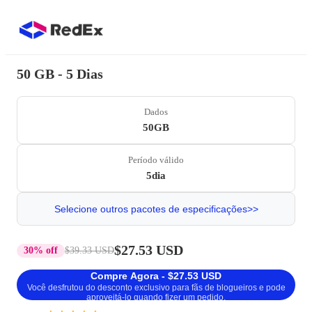
50 GB - 5 Dias
Dados
50GB
Período válido
5dia
Selecione outros pacotes de especificações>>
$27.53 USD
30% off
$39.33 USD
Compre Agora - $27.53 USD
Você desfrutou do desconto exclusivo para fãs de blogueiros e pode
aproveitá-lo quando fizer um pedido.