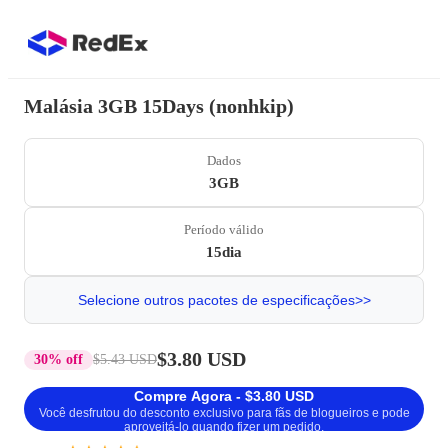
Malásia 3GB 15Days (nonhkip)
Dados
3GB
Período válido
15dia
Selecione outros pacotes de especificações>>
$3.80 USD
30% off
$5.43 USD
Compre Agora - $3.80 USD
Você desfrutou do desconto exclusivo para fãs de blogueiros e pode
aproveitá-lo quando fizer um pedido.