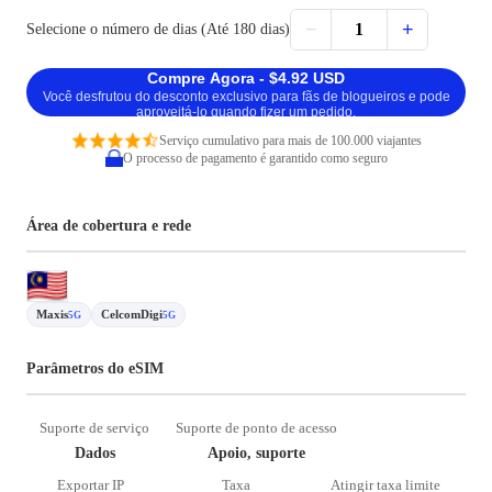
−
+
1
Selecione o número de dias (Até 180 dias)
Compre Agora - $4.92 USD
Você desfrutou do desconto exclusivo para fãs de blogueiros e pode
aproveitá-lo quando fizer um pedido.
Serviço cumulativo para mais de 100.000 viajantes
O processo de pagamento é garantido como seguro
Área de cobertura e rede
Maxis
CelcomDigi
5G
5G
Parâmetros do eSIM
Suporte de serviço
Suporte de ponto de acesso
Dados
Apoio, suporte
Exportar IP
Taxa
Atingir taxa limite