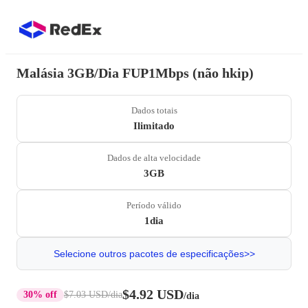
Malásia 3GB/Dia FUP1Mbps (não hkip)
Dados totais
Ilimitado
Dados de alta velocidade
3GB
Período válido
1dia
Selecione outros pacotes de especificações>>
$4.92 USD
30% off
$7.03 USD
/dia
/dia