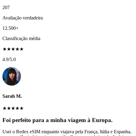
207
Avaliação verdadeira
12,500+
Classificação média
★
★
★
★
★
4.9
/5.0
Sarah M.
★
★
★
★
★
Foi perfeito para a minha viagem à Europa.
Usei o Redex eSIM enquanto viajava pela França, Itália e Espanha,