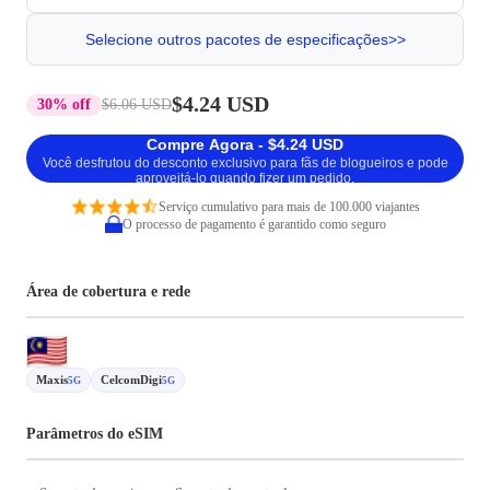
Selecione outros pacotes de especificações>>
$4.24 USD
30% off
$6.06 USD
Compre Agora - $4.24 USD
Você desfrutou do desconto exclusivo para fãs de blogueiros e pode
aproveitá-lo quando fizer um pedido.
Serviço cumulativo para mais de 100.000 viajantes
O processo de pagamento é garantido como seguro
Área de cobertura e rede
Maxis
CelcomDigi
5G
5G
Parâmetros do eSIM