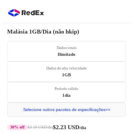
Malásia 1GB/Dia (não hkip)
Dados totais
Ilimitado
Dados de alta velocidade
1GB
Período válido
1dia
Selecione outros pacotes de especificações>>
$2.23 USD
30% off
$3.19 USD
/dia
/dia