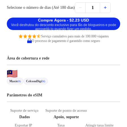
−
+
1
Selecione o número de dias (Até 180 dias)
Compre Agora - $2.23 USD
Você desfrutou do desconto exclusivo para fãs de blogueiros e pode
aproveitá-lo quando fizer um pedido.
Serviço cumulativo para mais de 100.000 viajantes
O processo de pagamento é garantido como seguro
Área de cobertura e rede
Maxis
CelcomDigi
5G
5G
Parâmetros do eSIM
Suporte de serviço
Suporte de ponto de acesso
Dados
Apoio, suporte
Exportar IP
Taxa
Atingir taxa limite