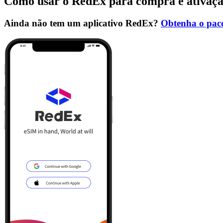
Como usar o RedEx para compra e ativaç
Ainda não tem um aplicativo RedEx?
Obtenha o paco