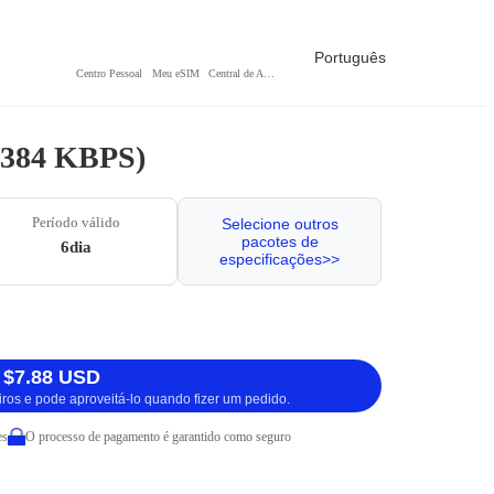
Português
Centro Pessoal
Meu eSIM
Central de Ajuda
/ 384 KBPS)
Período válido
Selecione outros
pacotes de
6dia
especificações>>
 $7.88 USD
iros e pode aproveitá-lo quando fizer um pedido.
es
O processo de pagamento é garantido como seguro