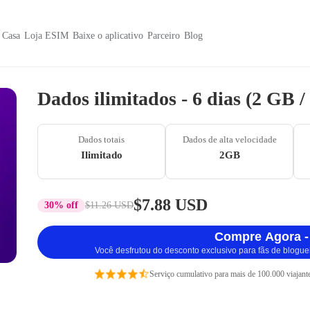
Casa
Loja ESIM
Baixe o aplicativo
Parceiro
Blog
Dados ilimitados - 6 dias (2 GB 
Dados totais
Dados de alta velocidade
Ilimitado
2GB
$7.88 USD
30% off
$11.26 USD
Compre Agora -
Você desfrutou do desconto exclusivo para fãs de blogue
Serviço cumulativo para mais de 100.000 viajant