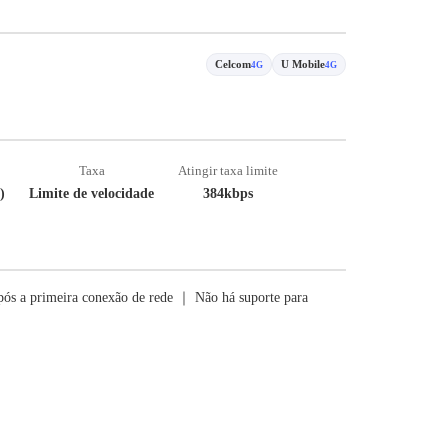
Celcom
U Mobile
4G
4G
Taxa
Atingir taxa limite
)
Limite de velocidade
384kbps
ós a primeira conexão de rede ｜ Não há suporte para