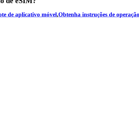
ão de eSIM?
te de aplicativo móvel
,
Obtenha instruções de operaçã