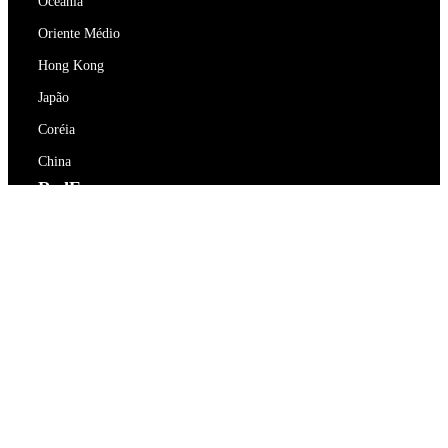
Oceania
Oriente Médio
Hong Kong
Japão
Coréia
China
RedEx
Sobre Nós
Blog
Política de Privacidade
Termos de Serviço
Contacte-nos
support@redex.vip
Ajuda