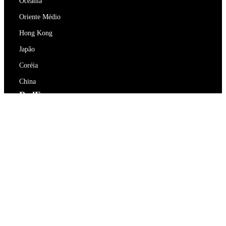
Oceania
Oriente Médio
Hong Kong
Japão
Coréia
China
RedEx
Sobre Nós
Blog
Política de Privacidade
Termos de Serviço
Contacte-nos
support@redex.vip
Ajuda