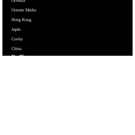
Oceania
Oriente Médio
Hong Kong
Japão
Coréia
China
RedEx
Sobre Nós
Blog
Política de Privacidade
Termos de Serviço
Contacte-nos
support@redex.vip
Ajuda