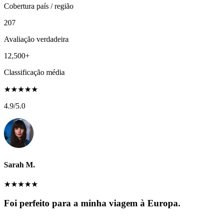
Cobertura país / região
207
Avaliação verdadeira
12,500+
Classificação média
★
★
★
★
★
4.9
/5.0
Sarah M.
★
★
★
★
★
Foi perfeito para a minha viagem à Europa.