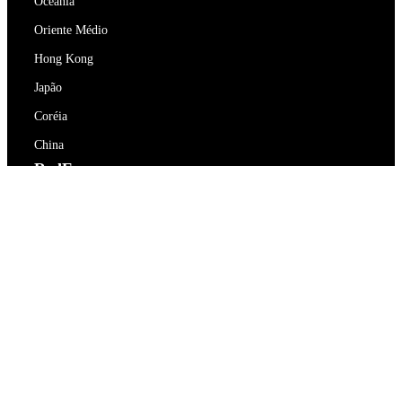
Oceania
Oriente Médio
Hong Kong
Japão
Coréia
China
RedEx
Sobre Nós
Blog
Política de Privacidade
Termos de Serviço
Contacte-nos
support@redex.vip
Ajuda