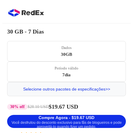
30 GB - 7 Dias
Dados
30GB
Período válido
7dia
Selecione outros pacotes de especificações>>
$19.67 USD
30% off
$28.10 USD
Compre Agora - $19.67 USD
Você desfrutou do desconto exclusivo para fãs de blogueiros e pode
aproveitá-lo quando fizer um pedido.