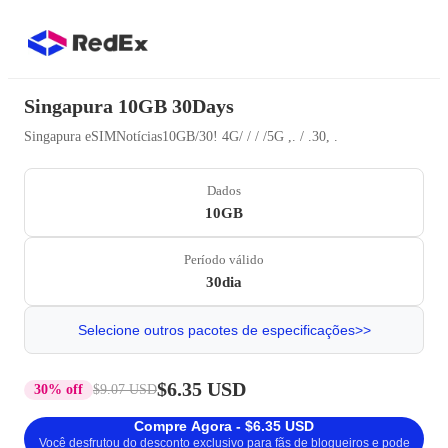
Singapura 10GB 30Days
Singapura eSIMNotícias10GB/30! 4G/ / / /5G ,. / .30, .
Dados
10GB
Período válido
30dia
Selecione outros pacotes de especificações>>
$6.35 USD
30% off
$9.07 USD
Compre Agora - $6.35 USD
Você desfrutou do desconto exclusivo para fãs de blogueiros e pode