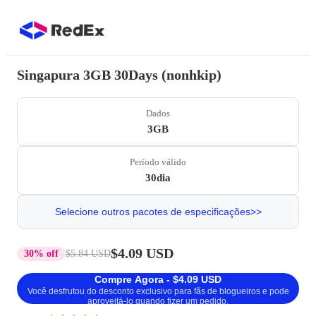
Singapura 3GB 30Days (nonhkip)
Dados
3GB
Período válido
30dia
Selecione outros pacotes de especificações>>
$4.09 USD
30% off
$5.84 USD
Compre Agora - $4.09 USD
Você desfrutou do desconto exclusivo para fãs de blogueiros e pode
aproveitá-lo quando fizer um pedido.