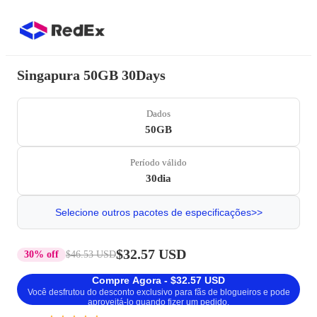
Singapura 50GB 30Days
Dados
50GB
Período válido
30dia
Selecione outros pacotes de especificações>>
$32.57 USD
30% off
$46.53 USD
Compre Agora - $32.57 USD
Você desfrutou do desconto exclusivo para fãs de blogueiros e pode
aproveitá-lo quando fizer um pedido.