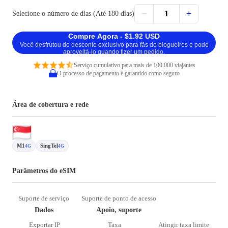
−
+
1
Selecione o número de dias (Até 180 dias)
Compre Agora - $1.92 USD
Você desfrutou do desconto exclusivo para fãs de blogueiros e pode
aproveitá-lo quando fizer um pedido.
Serviço cumulativo para mais de 100.000 viajantes
O processo de pagamento é garantido como seguro
Área de cobertura e rede
M1
SingTel
4G
4G
Parâmetros do eSIM
Suporte de serviço
Suporte de ponto de acesso
Dados
Apoio, suporte
Exportar IP
Taxa
Atingir taxa limite