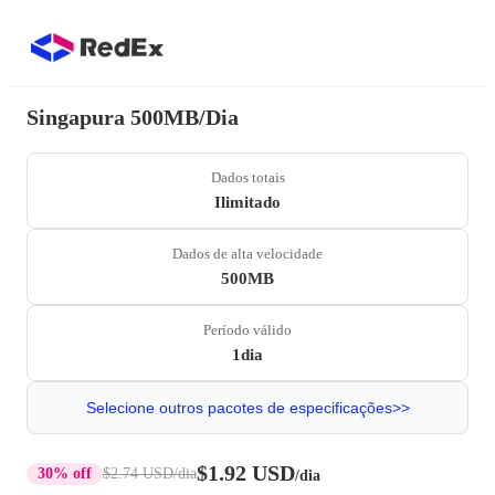
Singapura 500MB/Dia
Dados totais
Ilimitado
Dados de alta velocidade
500MB
Período válido
1dia
Selecione outros pacotes de especificações>>
$1.92 USD
30% off
$2.74 USD
/dia
/dia