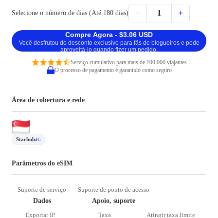
−
+
1
Selecione o número de dias (Até 180 dias)
Compre Agora - $3.06 USD
Você desfrutou do desconto exclusivo para fãs de blogueiros e pode
aproveitá-lo quando fizer um pedido.
Serviço cumulativo para mais de 100.000 viajantes
O processo de pagamento é garantido como seguro
Área de cobertura e rede
Starhub
4G
Parâmetros do eSIM
Suporte de serviço
Suporte de ponto de acesso
Dados
Apoio, suporte
Exportar IP
Taxa
Atingir taxa limite