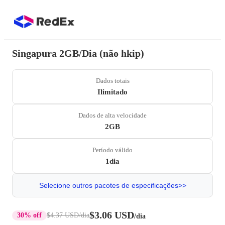
Singapura 2GB/Dia (não hkip)
Dados totais
Ilimitado
Dados de alta velocidade
2GB
Período válido
1dia
Selecione outros pacotes de especificações>>
$3.06 USD
30% off
$4.37 USD
/dia
/dia