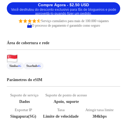
Compre Agora - $2.50 USD
Você desfrutou do desconto exclusivo para fãs de blogueiros e pode
aproveitá-lo quando fizer um pedido.
Serviço cumulativo para mais de 100.000 viajantes
O processo de pagamento é garantido como seguro
Área de cobertura e rede
Simba
Starhub
4G
4G
Parâmetros do eSIM
Suporte de serviço
Suporte de ponto de acesso
Dados
Apoio, suporte
Exportar IP
Taxa
Atingir taxa limite
Singapura(SG)
Limite de velocidade
384kbps