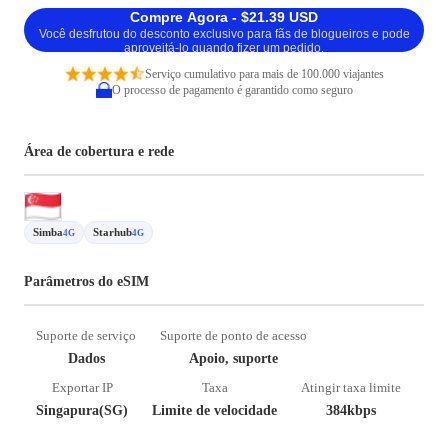
Compre Agora - $21.39 USD
Você desfrutou do desconto exclusivo para fãs de blogueiros e pode
aproveitá-lo quando fizer um pedido.
Serviço cumulativo para mais de 100.000 viajantes
O processo de pagamento é garantido como seguro
Área de cobertura e rede
Simba
Starhub
4G
4G
Parâmetros do eSIM
Suporte de serviço
Suporte de ponto de acesso
Dados
Apoio, suporte
Exportar IP
Taxa
Atingir taxa limite
Singapura(SG)
Limite de velocidade
384kbps