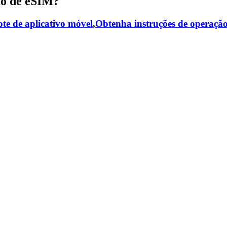
ão de eSIM?
te de aplicativo móvel
,
Obtenha instruções de operaçã