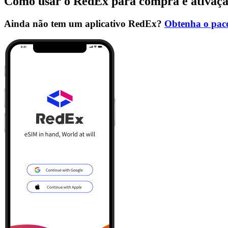
Como usar o RedEx para compra e ativaç
Ainda não tem um aplicativo RedEx?
Obtenha o paco