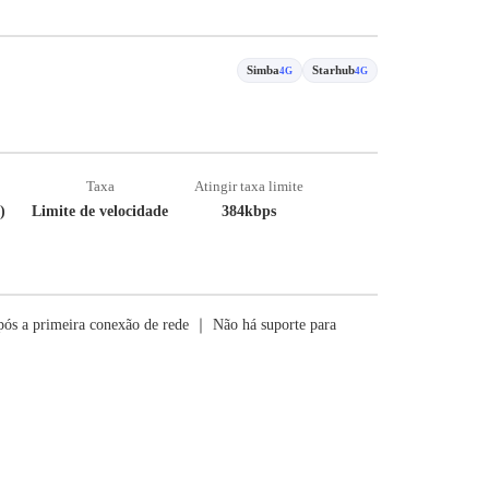
Simba
Starhub
4G
4G
Taxa
Atingir taxa limite
)
Limite de velocidade
384kbps
ós a primeira conexão de rede ｜ Não há suporte para