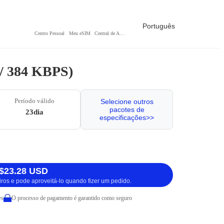
Português
Centro Pessoal
Meu eSIM
Central de Ajuda
 / 384 KBPS)
Período válido
Selecione outros
pacotes de
23dia
especificações>>
$23.28 USD
iros e pode aproveitá-lo quando fizer um pedido.
es
O processo de pagamento é garantido como seguro