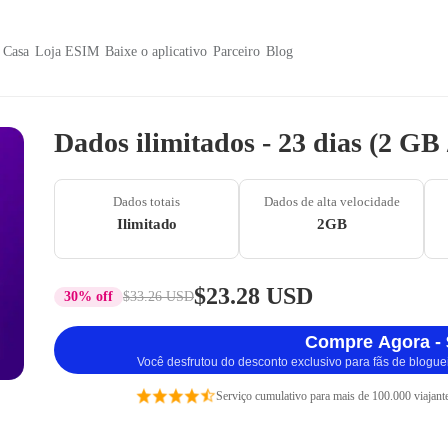
Casa
Loja ESIM
Baixe o aplicativo
Parceiro
Blog
Dados ilimitados - 23 dias (2 GB
Dados totais
Dados de alta velocidade
Ilimitado
2GB
$23.28 USD
30% off
$33.26 USD
Compre Agora - 
Você desfrutou do desconto exclusivo para fãs de blogue
Serviço cumulativo para mais de 100.000 viajant