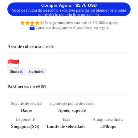
Compre Agora - $5.70 USD
Você desfrutou do desconto exclusivo para fãs de blogueiros e pode
aproveitá-lo quando fizer um pedido.
Serviço cumulativo para mais de 100.000 viajantes
O processo de pagamento é garantido como seguro
Área de cobertura e rede
Simba
Starhub
4G
4G
Parâmetros do eSIM
Suporte de serviço
Suporte de ponto de acesso
Dados
Apoio, suporte
Exportar IP
Taxa
Atingir taxa limite
Singapura(SG)
Limite de velocidade
384kbps