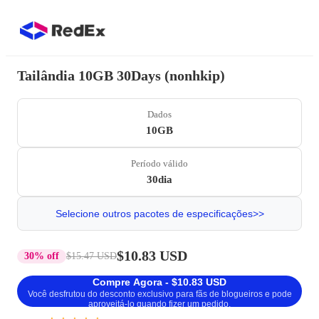
Tailândia 10GB 30Days (nonhkip)
Dados
10GB
Período válido
30dia
Selecione outros pacotes de especificações>>
$10.83 USD
30% off
$15.47 USD
Compre Agora - $10.83 USD
Você desfrutou do desconto exclusivo para fãs de blogueiros e pode
aproveitá-lo quando fizer um pedido.