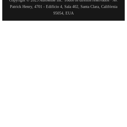
Copyright © 2025 Autosense Inc. Todos os direitos reservados · Av.
Patrick Henry, 4701 - Edifício 4, Sala 402, Santa Clara, Califórnia
95054, EUA