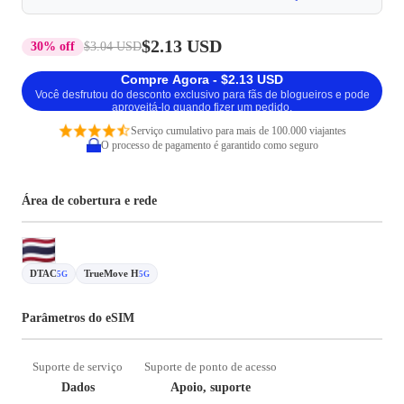
$2.13 USD
30% off
$3.04 USD
Compre Agora - $2.13 USD
Você desfrutou do desconto exclusivo para fãs de blogueiros e pode
aproveitá-lo quando fizer um pedido.
Serviço cumulativo para mais de 100.000 viajantes
O processo de pagamento é garantido como seguro
Área de cobertura e rede
DTAC
TrueMove H
5G
5G
Parâmetros do eSIM
Suporte de serviço
Suporte de ponto de acesso
Dados
Apoio, suporte