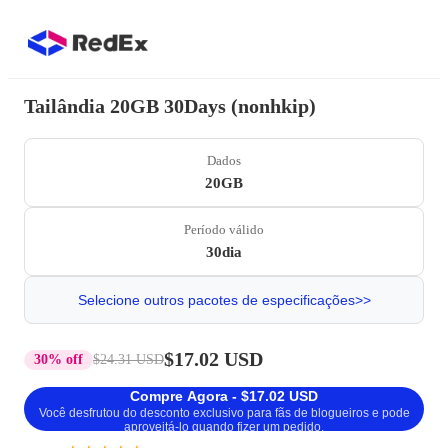
Tailândia 20GB 30Days (nonhkip)
Dados
20GB
Período válido
30dia
Selecione outros pacotes de especificações>>
$17.02 USD
30% off
$24.31 USD
Compre Agora - $17.02 USD
Você desfrutou do desconto exclusivo para fãs de blogueiros e pode
aproveitá-lo quando fizer um pedido.