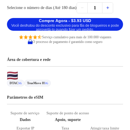
−
+
1
Selecione o número de dias (Até 180 dias)
Compre Agora - $3.93 USD
Você desfrutou do desconto exclusivo para fãs de blogueiros e pode
aproveitá-lo quando fizer um pedido.
Serviço cumulativo para mais de 100.000 viajantes
O processo de pagamento é garantido como seguro
Área de cobertura e rede
DTAC
TrueMove H
5G
5G
Parâmetros do eSIM
Suporte de serviço
Suporte de ponto de acesso
Dados
Apoio, suporte
Exportar IP
Taxa
Atingir taxa limite