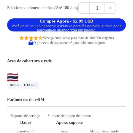
−
+
1
Selecione o número de dias (Até 180 dias)
Compre Agora - $2.09 USD
Você desfrutou do desconto exclusivo para fãs de blogueiros e pode
aproveitá-lo quando fizer um pedido.
Serviço cumulativo para mais de 100.000 viajantes
O processo de pagamento é garantido como seguro
Área de cobertura e rede
AIS
DTAC
5G
5G
Parâmetros do eSIM
Suporte de serviço
Suporte de ponto de acesso
Dados
Apoio, suporte
Exportar IP
Taxa
Atingir taxa limite