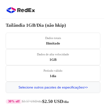
Tailândia 1GB/Dia (não hkip)
Dados totais
Ilimitado
Dados de alta velocidade
1GB
Período válido
1dia
Selecione outros pacotes de especificações>>
$2.50 USD
30% off
$3.57 USD
/dia
/dia