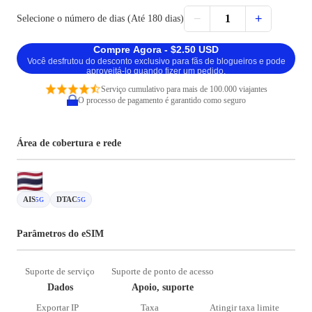
−
+
1
Selecione o número de dias (Até 180 dias)
Compre Agora - $2.50 USD
Você desfrutou do desconto exclusivo para fãs de blogueiros e pode
aproveitá-lo quando fizer um pedido.
Serviço cumulativo para mais de 100.000 viajantes
O processo de pagamento é garantido como seguro
Área de cobertura e rede
AIS
DTAC
5G
5G
Parâmetros do eSIM
Suporte de serviço
Suporte de ponto de acesso
Dados
Apoio, suporte
Exportar IP
Taxa
Atingir taxa limite