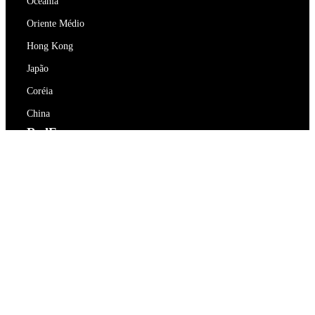
Oceania
Oriente Médio
Hong Kong
Japão
Coréia
China
RedEx
Sobre Nós
Blog
Política de Privacidade
Termos de Serviço
Contacte-nos
support@redex.vip
Ajuda