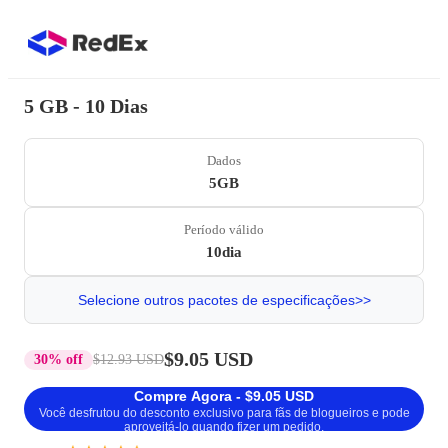
5 GB - 10 Dias
Dados
5GB
Período válido
10dia
Selecione outros pacotes de especificações>>
$9.05 USD
30% off
$12.93 USD
Compre Agora - $9.05 USD
Você desfrutou do desconto exclusivo para fãs de blogueiros e pode
aproveitá-lo quando fizer um pedido.