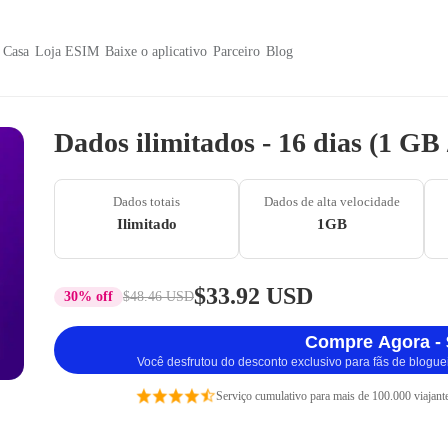
Casa
Loja ESIM
Baixe o aplicativo
Parceiro
Blog
Dados ilimitados - 16 dias (1 GB
Dados totais
Dados de alta velocidade
Ilimitado
1GB
$33.92 USD
30% off
$48.46 USD
Compre Agora - 
Você desfrutou do desconto exclusivo para fãs de blogue
Serviço cumulativo para mais de 100.000 viajant