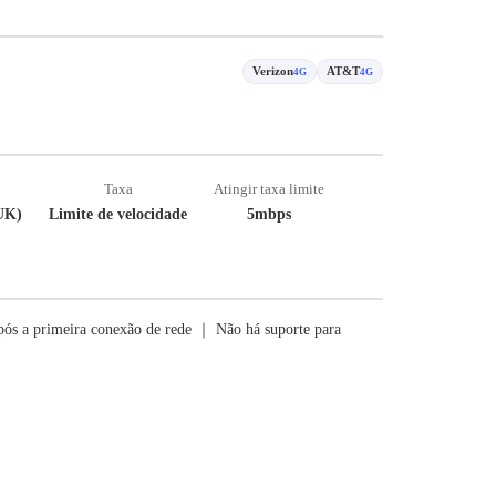
Verizon
AT&T
4G
4G
Taxa
Atingir taxa limite
UK)
Limite de velocidade
5mbps
ós a primeira conexão de rede ｜ Não há suporte para