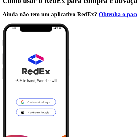
Como usar o RedEx para compra e ativaç
Ainda não tem um aplicativo RedEx?
Obtenha o paco