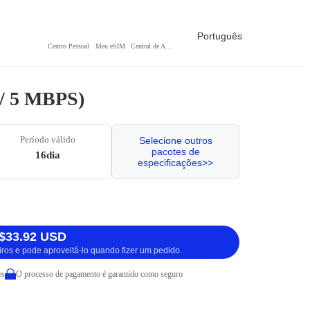
Português
Centro Pessoal
Meu eSIM
Central de Ajuda
 / 5 MBPS)
Período válido
Selecione outros
pacotes de
16dia
especificações>>
$33.92 USD
iros e pode aproveitá-lo quando fizer um pedido.
es
O processo de pagamento é garantido como seguro