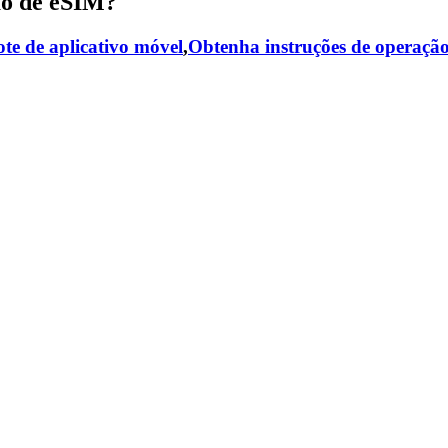
ão de eSIM?
te de aplicativo móvel
,
Obtenha instruções de operaçã