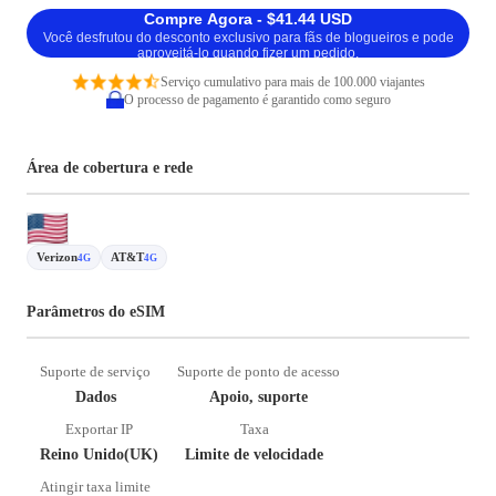
Compre Agora - $41.44 USD
Você desfrutou do desconto exclusivo para fãs de blogueiros e pode
aproveitá-lo quando fizer um pedido.
Serviço cumulativo para mais de 100.000 viajantes
O processo de pagamento é garantido como seguro
Área de cobertura e rede
Verizon
AT&T
4G
4G
Parâmetros do eSIM
Suporte de serviço
Suporte de ponto de acesso
Dados
Apoio, suporte
Exportar IP
Taxa
Reino Unido(UK)
Limite de velocidade
Atingir taxa limite