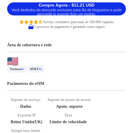
Compre Agora - $11.21 USD
Você desfrutou do desconto exclusivo para fãs de blogueiros e pode
aproveitá-lo quando fizer um pedido.
Serviço cumulativo para mais de 100.000 viajantes
O processo de pagamento é garantido como seguro
Área de cobertura e rede
Verizon
AT&T
4G
4G
Parâmetros do eSIM
Suporte de serviço
Suporte de ponto de acesso
Dados
Apoio, suporte
Exportar IP
Taxa
Reino Unido(UK)
Limite de velocidade
Atingir taxa limite