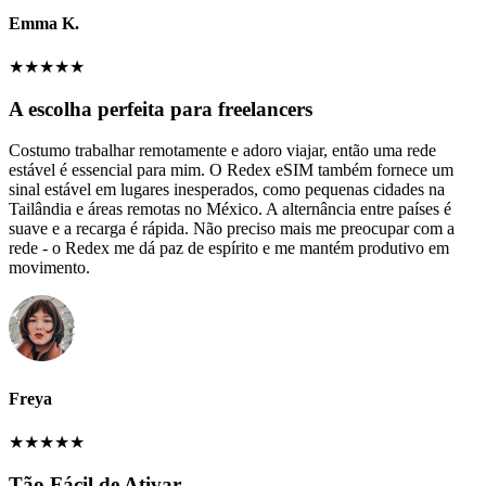
Emma K.
★
★
★
★
★
A escolha perfeita para freelancers
Costumo trabalhar remotamente e adoro viajar, então uma rede
estável é essencial para mim. O Redex eSIM também fornece um
sinal estável em lugares inesperados, como pequenas cidades na
Tailândia e áreas remotas no México. A alternância entre países é
suave e a recarga é rápida. Não preciso mais me preocupar com a
rede - o Redex me dá paz de espírito e me mantém produtivo em
movimento.
Freya
★
★
★
★
★
Tão Fácil de Ativar