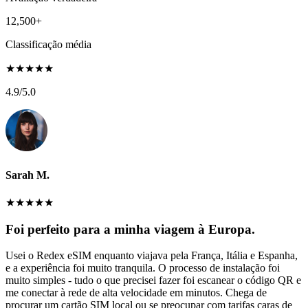
12,500+
Classificação média
★
★
★
★
★
4.9
/5.0
Sarah M.
★
★
★
★
★
Foi perfeito para a minha viagem à Europa.
Usei o Redex eSIM enquanto viajava pela França, Itália e Espanha,
e a experiência foi muito tranquila. O processo de instalação foi
muito simples - tudo o que precisei fazer foi escanear o código QR e
me conectar à rede de alta velocidade em minutos. Chega de
procurar um cartão SIM local ou se preocupar com tarifas caras de