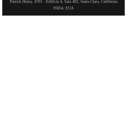
Patrick Henry, 4701 - Edifício 4, Sala 402, Santa Clara, Califórnia
95054, EUA