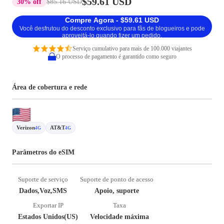
$59.61 USD
30% off
$85.16 USD
Compre Agora - $59.61 USD
Você desfrutou do desconto exclusivo para fãs de blogueiros e pode
aproveitá-lo quando fizer um pedido.
Serviço cumulativo para mais de 100.000 viajantes
O processo de pagamento é garantido como seguro
Área de cobertura e rede
Verizon
AT&T
4G
4G
Parâmetros do eSIM
Suporte de serviço
Suporte de ponto de acesso
Dados,Voz,SMS
Apoio, suporte
Exportar IP
Taxa
Estados Unidos(US)
Velocidade máxima