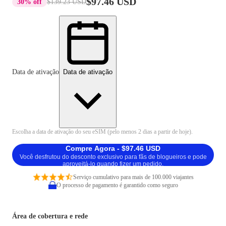
$97.46 USD
30% off
$139.23 USD
Data de ativação
Data de ativação
Escolha a data de ativação do seu eSIM (pelo menos 2 dias a partir de hoje).
Compre Agora - $97.46 USD
Você desfrutou do desconto exclusivo para fãs de blogueiros e pode
aproveitá-lo quando fizer um pedido.
Serviço cumulativo para mais de 100.000 viajantes
O processo de pagamento é garantido como seguro
Área de cobertura e rede