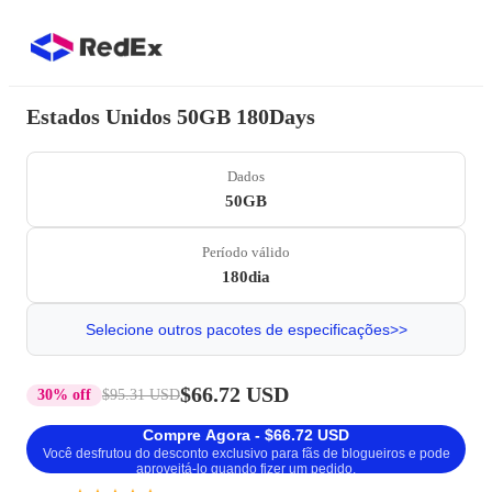
Estados Unidos 50GB 180Days
Dados
50GB
Período válido
180dia
Selecione outros pacotes de especificações>>
$66.72 USD
30% off
$95.31 USD
Compre Agora - $66.72 USD
Você desfrutou do desconto exclusivo para fãs de blogueiros e pode
aproveitá-lo quando fizer um pedido.