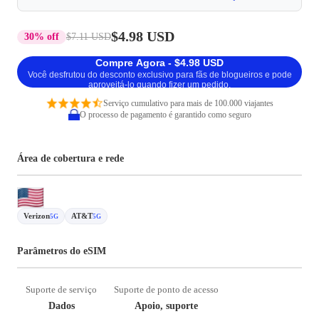
$4.98 USD
30% off
$7.11 USD
Compre Agora - $4.98 USD
Você desfrutou do desconto exclusivo para fãs de blogueiros e pode
aproveitá-lo quando fizer um pedido.
Serviço cumulativo para mais de 100.000 viajantes
O processo de pagamento é garantido como seguro
Área de cobertura e rede
Verizon
AT&T
5G
5G
Parâmetros do eSIM
Suporte de serviço
Suporte de ponto de acesso
Dados
Apoio, suporte