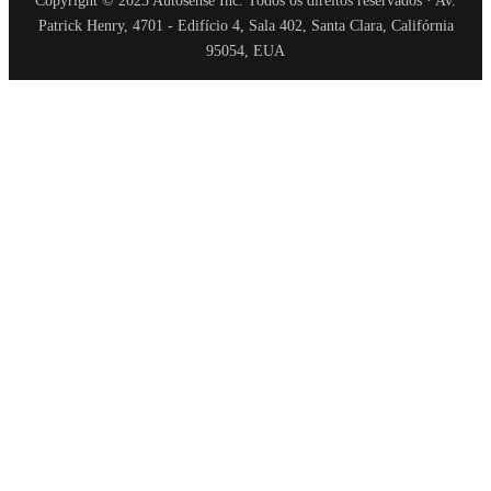
Copyright © 2025 Autosense Inc. Todos os direitos reservados · Av.
Patrick Henry, 4701 - Edifício 4, Sala 402, Santa Clara, Califórnia
95054, EUA