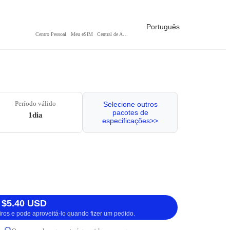
Português
Centro Pessoal
Meu eSIM
Central de Ajuda
Período válido
Selecione outros
pacotes de
1dia
especificações>>
 $5.40 USD
iros e pode aproveitá-lo quando fizer um pedido.