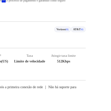
es
O processo de pagamento é garantido como seguro
Verizon
AT&T
5G
5G
P
Taxa
Atingir taxa limite
s(US)
Limite de velocidade
512Kbps
ós a primeira conexão de rede ｜ Não há suporte para