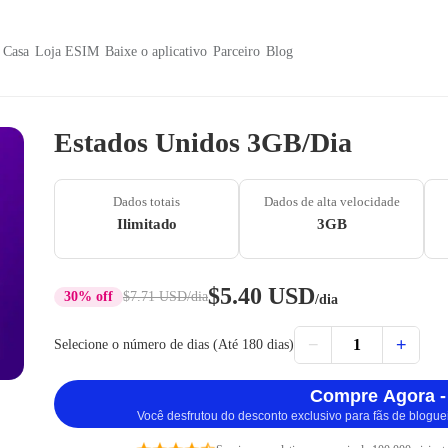
Casa
Loja ESIM
Baixe o aplicativo
Parceiro
Blog
Estados Unidos 3GB/Dia
Dados totais
Dados de alta velocidade
Ilimitado
3GB
$5.40 USD
30% off
$7.71 USD
/dia
/dia
−
+
1
Selecione o número de dias (Até 180 dias)
Compre Agora -
Você desfrutou do desconto exclusivo para fãs de blogue