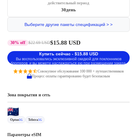
действительный период
30день
Выберите другие пакеты спецификаций > >
$15.88 USD
30% off
$22.69 USD
Купить сейчас - $15.88 USD
Вы воспользовались эксклюзивной скидкой для поклонников
блоггеров, и вы можете наслаждаться ею при размещении заказа.
Совокупное обслуживание 100 000 + путешественников
Процесс оплаты гарантированно будет безопасным
Зона покрытия и сеть
Optus
Telstra
5G
5G
Параметры eSIM