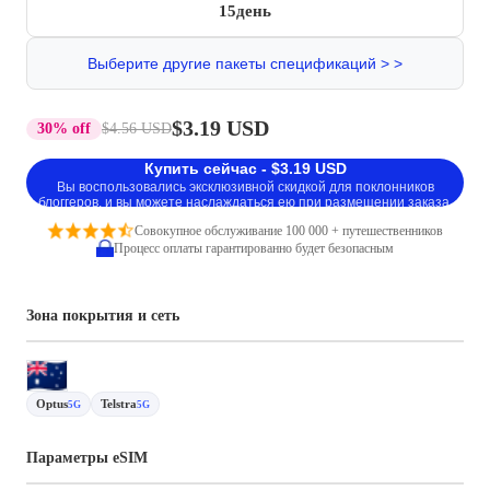
15день
Выберите другие пакеты спецификаций > >
$3.19 USD
30% off
$4.56 USD
Купить сейчас - $3.19 USD
Вы воспользовались эксклюзивной скидкой для поклонников
блоггеров, и вы можете наслаждаться ею при размещении заказа.
Совокупное обслуживание 100 000 + путешественников
Процесс оплаты гарантированно будет безопасным
Зона покрытия и сеть
Optus
Telstra
5G
5G
Параметры eSIM