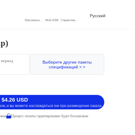
Русский
Персональный центр
Мой eSIM
Справочный центр
p)
 период
Выберите другие пакеты
спецификаций > >
 $4.26 USD
ров, и вы можете наслаждаться ею при размещении заказа.
иков
Процесс оплаты гарантированно будет безопасным