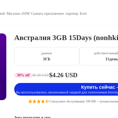
мой
Магазин eSIM
Скачать приложение
партнер
Блог
Австралия 3GB 15Days (nonhki
данные
действительный
3ГБ
15день
$4.26 USD
30% off
$6.09 USD
Купить сейчас -
Вы воспользовались эксклюзивной скидкой для поклонников блогге
Совокупное обслуживание 100 000 + путешественн
Зона покрытия и сеть