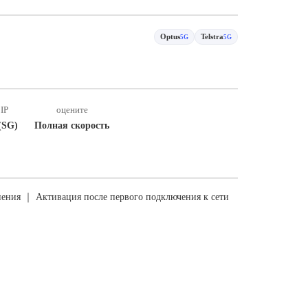
Optus
Telstra
5G
5G
IP
оцените
(SG)
Полная скорость
ения ｜ Активация после первого подключения к сети