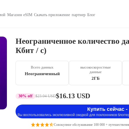
мой
Магазин eSIM
Скачать приложение
партнер
Блог
Неограниченное количество дан
Кбит / с)
Всего данных
высокоскоростные
данные
Неограниченный
2ГБ
$16.13 USD
30% off
$23.04 USD
Купить сейчас -
Вы воспользовались эксклюзивной скидкой для поклонников блогге
Совокупное обслуживание 100 000 + путешественн