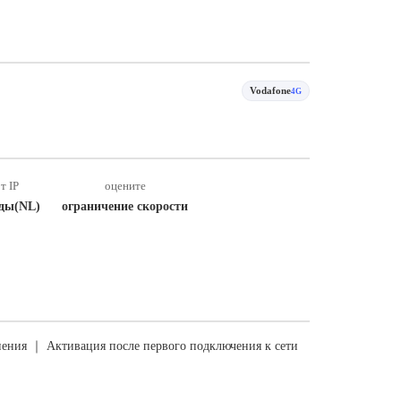
Vodafone
4G
т IP
оцените
ды(NL)
ограничение скорости
ения ｜ Активация после первого подключения к сети