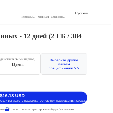
Русский
Персональный центр
Мой eSIM
Справочный центр
ных - 12 дней (2 ГБ / 384
действительный период
Выберите другие
пакеты
12день
спецификаций > >
 $16.13 USD
ров, и вы можете наслаждаться ею при размещении заказа.
иков
Процесс оплаты гарантированно будет безопасным