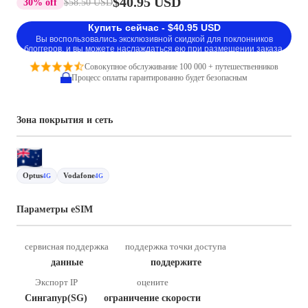
$40.95 USD
30% off
$58.50 USD
Купить сейчас - $40.95 USD
Вы воспользовались эксклюзивной скидкой для поклонников
блоггеров, и вы можете наслаждаться ею при размещении заказа.
Совокупное обслуживание 100 000 + путешественников
Процесс оплаты гарантированно будет безопасным
Зона покрытия и сеть
Optus
Vodafone
4G
4G
Параметры eSIM
сервисная поддержка
поддержка точки доступа
данные
поддержите
Экспорт IP
оцените
Сингапур(SG)
ограничение скорости