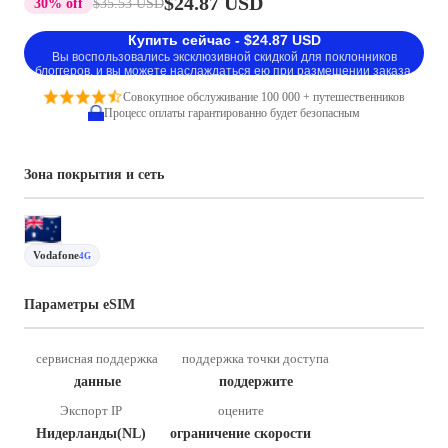
$24.87 USD
30% off
$35.53 USD
Купить сейчас - $24.87 USD
Вы воспользовались эксклюзивной скидкой для поклонников
блоггеров, и вы можете наслаждаться ею при размещении заказа.
Совокупное обслуживание 100 000 + путешественников
Процесс оплаты гарантированно будет безопасным
Зона покрытия и сеть
Vodafone
4G
Параметры eSIM
сервисная поддержка
поддержка точки доступа
данные
поддержите
Экспорт IP
оцените
Нидерланды(NL)
ограничение скорости