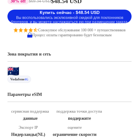
$48.54 USD
30% off
$69.34 USD
Купить сейчас - $48.54 USD
Вы воспользовались эксклюзивной скидкой для поклонников
блоггеров, и вы можете наслаждаться ею при размещении заказа.
Совокупное обслуживание 100 000 + путешественников
Процесс оплаты гарантированно будет безопасным
Зона покрытия и сеть
Vodafone
4G
Параметры eSIM
сервисная поддержка
поддержка точки доступа
данные
поддержите
Экспорт IP
оцените
Нидерланды(NL)
ограничение скорости