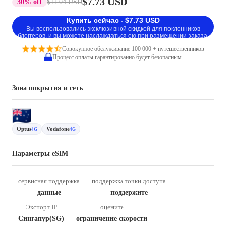
$7.73 USD
30% off
$11.04 USD
Купить сейчас - $7.73 USD
Вы воспользовались эксклюзивной скидкой для поклонников
блоггеров, и вы можете наслаждаться ею при размещении заказа.
Совокупное обслуживание 100 000 + путешественников
Процесс оплаты гарантированно будет безопасным
Зона покрытия и сеть
Optus
Vodafone
4G
4G
Параметры eSIM
сервисная поддержка
поддержка точки доступа
данные
поддержите
Экспорт IP
оцените
Сингапур(SG)
ограничение скорости