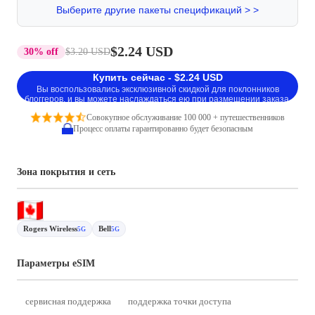
Выберите другие пакеты спецификаций > >
$2.24 USD
30% off
$3.20 USD
Купить сейчас - $2.24 USD
Вы воспользовались эксклюзивной скидкой для поклонников
блоггеров, и вы можете наслаждаться ею при размещении заказа.
Совокупное обслуживание 100 000 + путешественников
Процесс оплаты гарантированно будет безопасным
Зона покрытия и сеть
Rogers Wireless
Bell
5G
5G
Параметры eSIM
сервисная поддержка
поддержка точки доступа