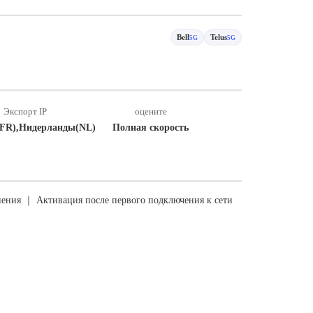
Bell
Telus
5G
5G
Экспорт IP
оцените
FR),Нидерланды(NL)
Полная скорость
ения ｜ Активация после первого подключения к сети