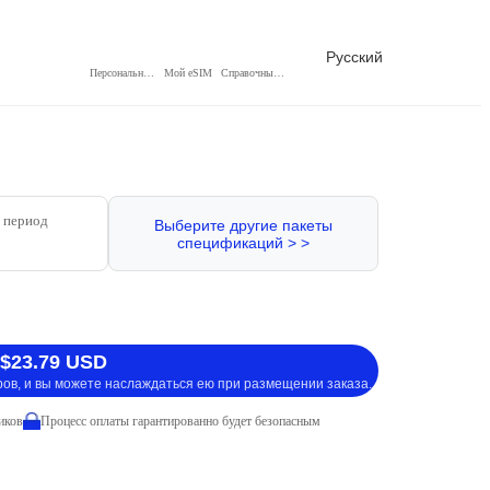
Русский
Персональный центр
Мой eSIM
Справочный центр
 период
Выберите другие пакеты
спецификаций > >
 $23.79 USD
ров, и вы можете наслаждаться ею при размещении заказа.
иков
Процесс оплаты гарантированно будет безопасным