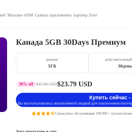
мой
Магазин eSIM
Скачать приложение
партнер
Блог
Канада 5GB 30Days Премиум
данные
действительный
5ГБ
30день
$23.79 USD
30% off
$33.99 USD
Купить сейчас -
Вы воспользовались эксклюзивной скидкой для поклонников блогге
Совокупное обслуживание 100 000 + путешественн
Зона покрытия и сеть