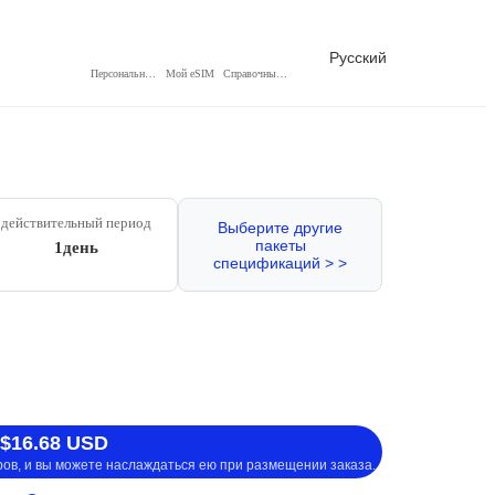
Русский
Персональный центр
Мой eSIM
Справочный центр
действительный период
Выберите другие
пакеты
1день
спецификаций > >
 $16.68 USD
ров, и вы можете наслаждаться ею при размещении заказа.