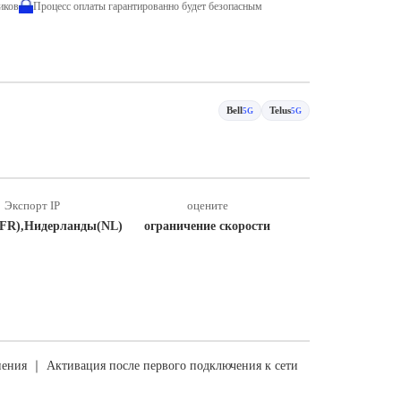
иков
Процесс оплаты гарантированно будет безопасным
Bell
Telus
5G
5G
Экспорт IP
оцените
FR),Нидерланды(NL)
ограничение скорости
ения ｜ Активация после первого подключения к сети