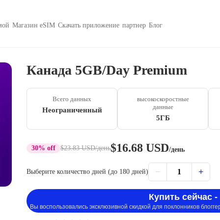
мой
Магазин eSIM
Скачать приложение
партнер
Блог
Канада 5GB/Day Premium
Всего данных
высокоскоростные
данные
Неограниченный
5ГБ
$16.68 USD
30% off
$23.83 USD
/день
/день
−
+
1
Выберите количество дней (до 180 дней)
Купить сейчас -
Вы воспользовались эксклюзивной скидкой для поклонников блогге